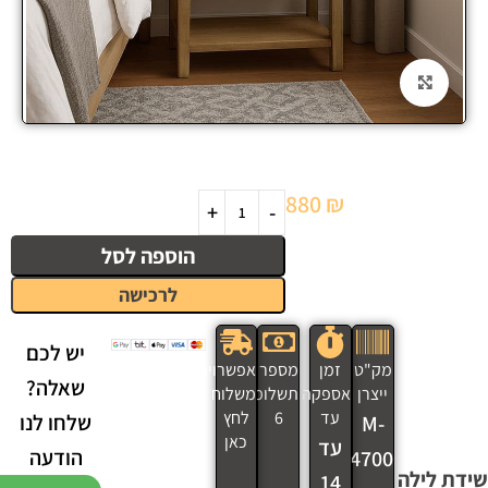
Click to enlarge
880
₪
הוספה לסל
לרכישה
יש לכם
מק"ט
זמן
מספר
אפשרויות
שאלה?
ייצרן
אספקה
תשלומים
משלוח
עד
6
לחץ
שלחו לנו
M-
כאן
עד
הודעה
124700
שידת לילה
14