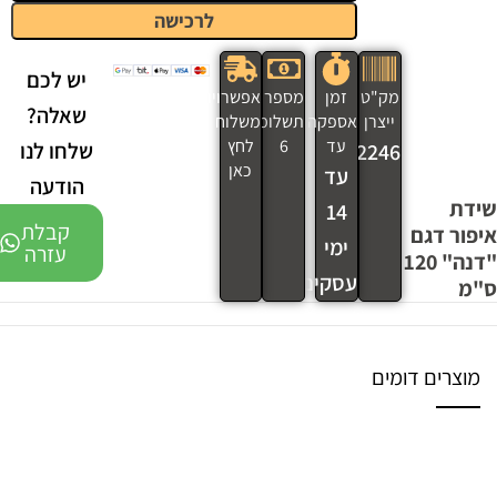
לרכישה
יש לכם
מק"ט
זמן
מספר
אפשרויות
שאלה?
ייצרן
אספקה
תשלומים
משלוח
עד
6
לחץ
שלחו לנו
2246
כאן
עד
הודעה
שידת
14
קבלת
איפור דגם
ימי
עזרה
"דנה" 120
עסקים
ס"מ
מוצרים דומים