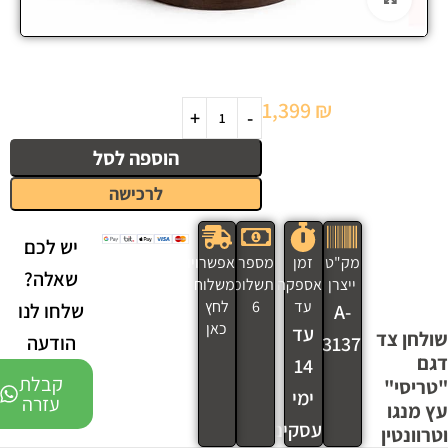
1,399
₪
הוספה לסל
לרכישה
יש לכם
מק"ט
זמן
מספר
אפשרויות
שאלה?
ייצרן
אספקה
תשלומים
משלוח
עד
6
לחץ
שלחו לנו
A-
כאן
עד
שולחן צד
הודעה
3137
דגם
14
קבלת
"טריסי"
ימי
עזרה
עץ מנגו
עסקים
וטרוונטין