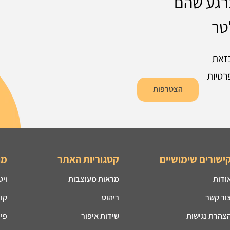
ברגע שהם
טר
זאת
רטיות
הצטרפות
ישורים שימושיים
קטגוריות האתר
מו
ודות
מראות מעוצבות
ויט
ור קשר
ריהוט
קונ
צהרת נגישות
שידות איפור
פינ