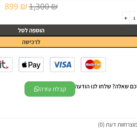
899
₪
1,300
₪
הוספה לסל
לרכישה
כם שאלה? שלחו לנו הודעה -
קבלת עזרה
מוצר
חוות דעת (0)