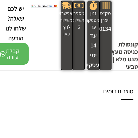
יש לכם
מק"ט
זמן
מספר
אפשרויות
שאלה?
ייצרן
אספקה
תשלומים
משלוח
עד
6
לחץ
שלחו לנו
210134
כאן
עד
הודעה
קונסולת
14
קבלת
כניסה מעץ
ימי
עזרה
מנגו מלא |
עסקים
טבעי
מוצרים דומים