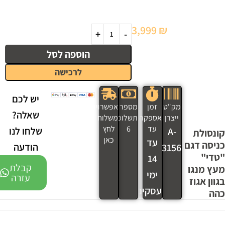
3,999
₪
הוספה לסל
לרכישה
יש לכם
מק"ט
זמן
מספר
אפשרויות
שאלה?
ייצרן
אספקה
תשלומים
משלוח
עד
6
לחץ
שלחו לנו
A-
קונסולת
כאן
עד
כניסה דגם
הודעה
3156
"טדי"
14
קבלת
מעץ מנגו
ימי
עזרה
בגוון אגוז
עסקים
כהה