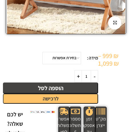
Click to enlarge
–
999
₪
מידה
1,099
₪
הוספה לסל
לרכישה
יש לכם
מק"ט
זמן
מספר
אפשרויות
שאלה?
ייצרן
אספקה
תשלומים
משלוח
עד
6
לחץ