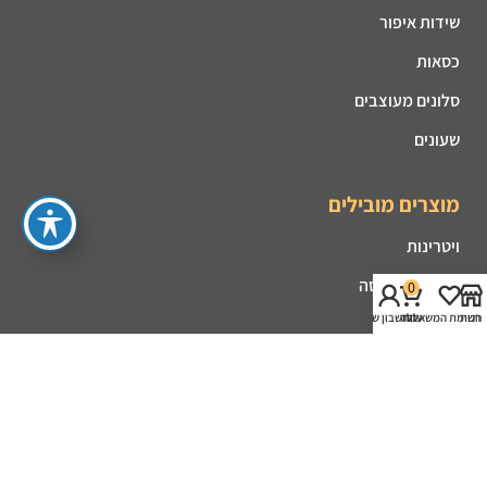
שידות איפור
כסאות
סלונים מעוצבים
שעונים
מוצרים מובילים
ויטרינות
קונסולות כניסה
0
חנות
רשימת המשאלות
עגלה
החשבון שלי
פינות אוכל
מזנונים
קמינים
שולחנות סלון