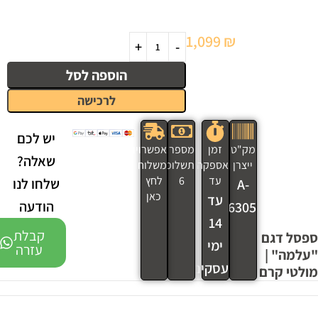
1,099
₪
הוספה לסל
לרכישה
יש לכם
מק"ט
זמן
מספר
אפשרויות
שאלה?
ייצרן
אספקה
תשלומים
משלוח
עד
6
לחץ
שלחו לנו
A-
כאן
עד
הודעה
6305
14
קבלת
ספסל דגם
ימי
עזרה
"עלמה" |
עסקים
מולטי קרם