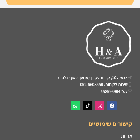
אגמיה 10, קריית עקרון (מחסן איסוף בלבד)
שירות לקוחות: 052-6608650
ע.מ 558596904
קישורים שימושיים
אודות