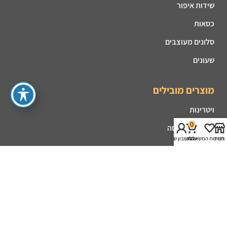
שידות איפור
כסאות
סלונים מעוצבים
שעונים
מוצרים מובילים
ויטרינות
0
קונסולות כניסה
חנות
רשימת המשאלות
עגלה
החשבון שלי
פינות אוכל
מזנונים
קמינים
שולחנות סלון