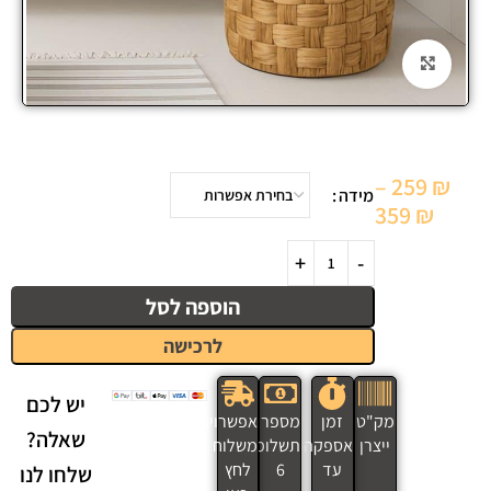
Click to enlarge
–
259
₪
מידה
359
₪
הוספה לסל
לרכישה
יש לכם
מק"ט
זמן
מספר
אפשרויות
שאלה?
ייצרן
אספקה
תשלומים
משלוח
עד
6
לחץ
שלחו לנו