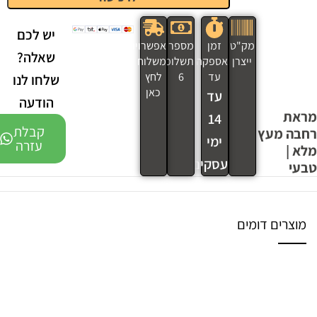
יש לכם
מק"ט
זמן
מספר
אפשרויות
שאלה?
ייצרן
אספקה
תשלומים
משלוח
עד
6
לחץ
שלחו לנו
כאן
עד
הודעה
מראת
14
קבלת
רחבה מעץ
ימי
עזרה
מלא |
עסקים
טבעי
מוצרים דומים