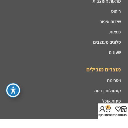
מראות מעוצבות
ריהוט
שידות איפור
כסאות
סלונים מעוצבים
שעונים
מוצרים מובילים
ויטרינות
קונסולות כניסה
פינות אוכל
0
מזנונים
חנות
רשימת המשאלות
עגלה
החשבון שלי
קמינים