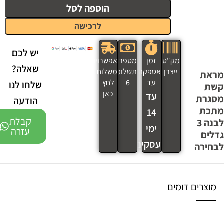
הוספה לסל
לרכישה
יש לכם
מק"ט
זמן
מספר
אפשרויות
שאלה?
ייצרן
אספקה
תשלומים
משלוח
מראת
עד
6
לחץ
שלחו לנו
קשת
כאן
עד
מסגרת
הודעה
מתכת
14
קבלת
לבנה 3
ימי
עזרה
גדלים
עסקים
לבחירה
מוצרים דומים