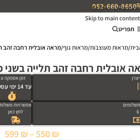
052-660-8650
Skip to navigation
Skip to main content
תפריט
בית
מראות מעוצבות
מראות גוף
מראה אובלית רחבה זהב תלי
ה אובלית רחבה זהב תלייה בשני כי
צרן
זמן אספקה עד
עד 14 ימי עסקים
שלומים
אפשרויות משלוח
6
לחץ כאן
599
₪
–
550
₪