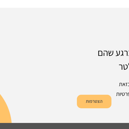
ברגע שהם
טר
זאת
רטיות
הצטרפות