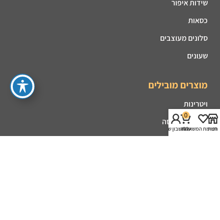
שידות איפור
כסאות
סלונים מעוצבים
שעונים
מוצרים מובילים
ויטרינות
0
קונסולות כניסה
חנות
רשימת המשאלות
עגלה
החשבון שלי
פינות אוכל
מזנונים
קמינים
שולחנות סלון