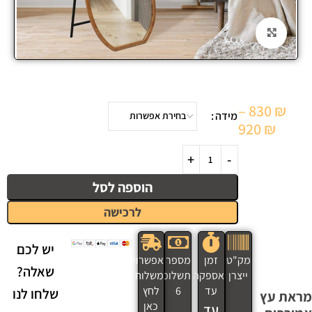
Click to enlarge
–
830
₪
מידה
920
₪
הוספה לסל
לרכישה
יש לכם
מק"ט
זמן
מספר
אפשרויות
שאלה?
ייצרן
אספקה
תשלומים
משלוח
עד
6
לחץ
שלחו לנו
מראת עץ
כאן
עד