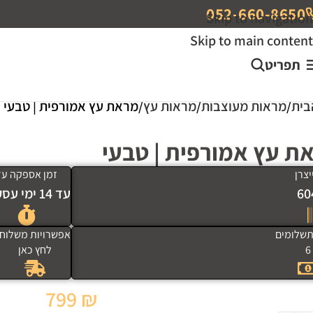
052-660-8650
Skip to navigation
Skip to main content
תפריט
בית
מראות מעוצבות
מראות עץ
מראת עץ אמורפית | טבעי
ת עץ אמורפית | טבעי
צרן
זמן אספקה עד
60
עד 14 ימי עסקים
שלומים
אפשרויות משלוח
6
לחץ כאן
799
₪