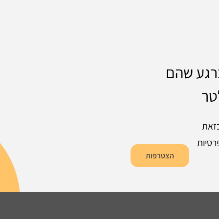
ברגע שהם
טר
זאת
רטיות
הצטרפות