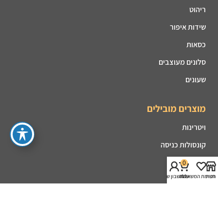
ריהוט
שידות איפור
כסאות
סלונים מעוצבים
שעונים
מוצרים מובילים
ויטרינות
קונסולות כניסה
פינות אוכל
0
חנות
רשימת המשאלות
עגלה
החשבון שלי
מזנונים
קמינים
שולחנות סלון