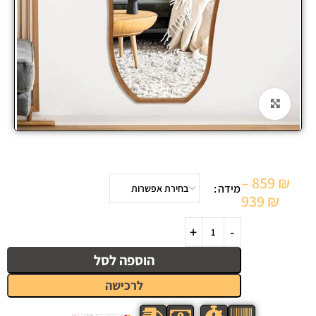
Click to enlarge
–
859
₪
מידה
939
₪
הוספה לסל
לרכישה