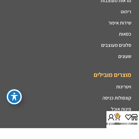
מראות מעוצבות
ריהוט
שידות איפור
כסאות
סלונים מעוצבים
שעונים
מוצרים מובילים
ויטרינות
קונסולות כניסה
פינות אוכל
0
מזנונים
חנות
רשימת המשאלות
עגלה
החשבון שלי
קמינים