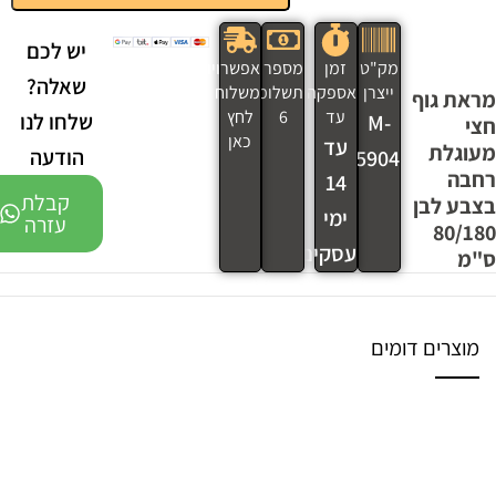
יש לכם
מק"ט
זמן
מספר
אפשרויות
שאלה?
ייצרן
אספקה
תשלומים
משלוח
מראת גוף
עד
6
לחץ
שלחו לנו
M-
חצי
כאן
עד
מעוגלת
הודעה
055904
רחבה
14
קבלת
בצבע לבן
ימי
עזרה
80/180
עסקים
ס"מ
מוצרים דומים