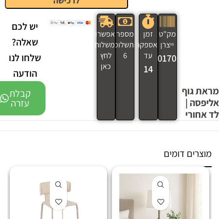
לרכישה
יש לכם
מק"ט
זמן
מספר
אפשרויות
שאלה?
ייצרן
אספקה
תשלומים
משלוח
עד
6
לחץ
שלחו לנו
270170
כאן
14
הודעה
מראת גוף
קבלת
אליפסה |
עזרה
לד אחורי
מוצרים דומים