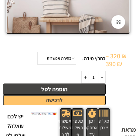
Click to enlarge
–
320
₪
בחר/י מידה
390
₪
הוספה לסל
לרכישה
יש לכם
מק"ט
זמן
מספר
אפשרויות
שאלה?
ייצרן
אספקה
תשלומים
משלוח
מראת
עד
6
לחץ
שלחו לנו