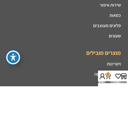
שידות איפור
כסאות
סלונים מעוצבים
שעונים
מוצרים מובילים
ויטרינות
קונסולות כניסה
0
חנות
רשימת המשאלות
עגלה
החשבון שלי
פינות אוכל
מזנונים
קמינים
שולחנות סלון