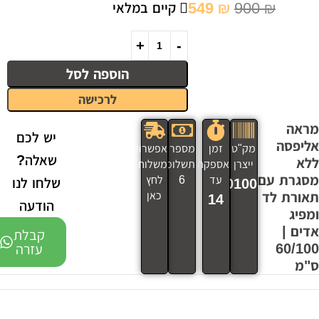
549
₪
900
₪
קיים במלאי
הוספה לסל
לרכישה
מראה
יש לכם
אליפסה
מק"ט
זמן
מספר
אפשרויות
שאלה?
ללא
ייצרן
אספקה
תשלומים
משלוח
מסגרת עם
עד
6
לחץ
שלחו לנו
160100
תאורת לד
כאן
14
הודעה
ומפיג
אדים |
קבלת
60/100
עזרה
ס"מ