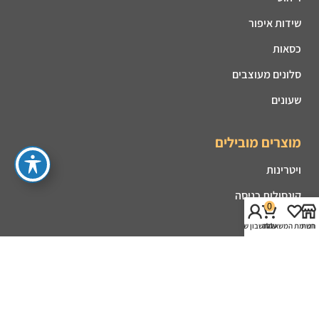
שידות איפור
כסאות
סלונים מעוצבים
שעונים
מוצרים מובילים
ויטרינות
קונסולות כניסה
0
פינות אוכל
חנות
רשימת המשאלות
עגלה
החשבון שלי
מזנונים
קמינים
שולחנות סלון