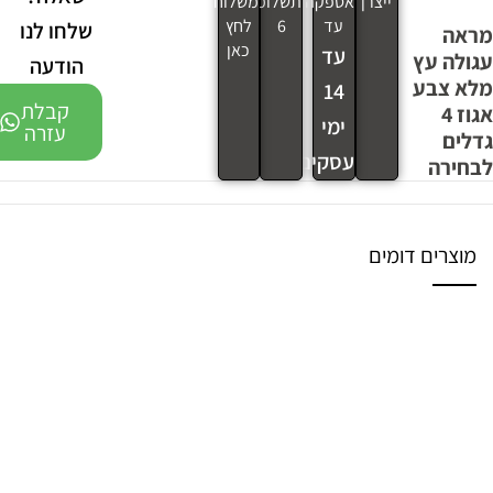
ייצרן
אספקה
תשלומים
משלוח
עד
6
לחץ
שלחו לנו
מראה
כאן
עד
עגולה עץ
הודעה
מלא צבע
14
קבלת
אגוז 4
ימי
עזרה
גדלים
עסקים
לבחירה
מוצרים דומים