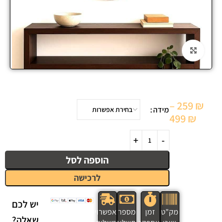
Click to enlarge
–
259
₪
מידה
499
₪
הוספה לסל
לרכישה
יש לכם
מק"ט
זמן
מספר
אפשרויות
שאלה?