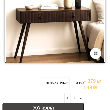
Click to enlarge
–
379
₪
מידה
549
₪
הוספה לסל