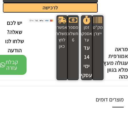
לרכישה
יש לכם
מק"ט
זמן
מספר
אפשרויות
שאלה?
ייצרן
אספקה
תשלומים
משלוח
עד
6
לחץ
שלחו לנו
כאן
עד
מראה
הודעה
אמורפית
14
קבלת
עגולה מעץ
ימי
עזרה
מלא בגוון
עסקים
כהה
מוצרים דומים