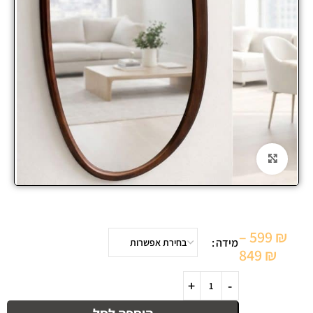
Click to enlarge
–
599
₪
מידה
849
₪