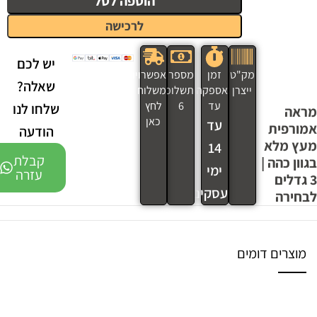
הוספה לסל
לרכישה
יש לכם
מק"ט
זמן
מספר
אפשרויות
שאלה?
ייצרן
אספקה
תשלומים
משלוח
עד
6
לחץ
שלחו לנו
מראה
כאן
עד
אמורפית
הודעה
מעץ מלא
14
קבלת
בגוון כהה |
ימי
עזרה
3 גדלים
עסקים
לבחירה
מוצרים דומים