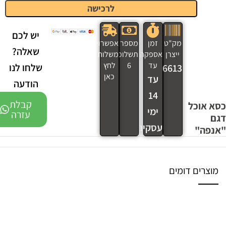
לרכישה
יש לכם
מק"ט
זמן
מספר
אפשרויות
שאלה?
ייצרן
אספקה
תשלומים
משלוח
עד
6
לחץ
שלחו לנו
MK196613
כאן
עד
הודעה
14
קבלת
כסא אוכל
ימי
עזרה
דגם
עסקים
"אנפה"
מוצרים דומים