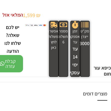
₪
1,599
המלאי אזל
יש לכם
מק"ט
זמן
מספר
אפשרויות
שאלה?
ייצרן
אספקה
תשלומים
משלוח
עד
6
לחץ
שלחו לנו
3000
כאן
עד
הודעה
14
קבלת
ימי
עזרה
כיסא עור
עסקים
חום
מוצרים דומים