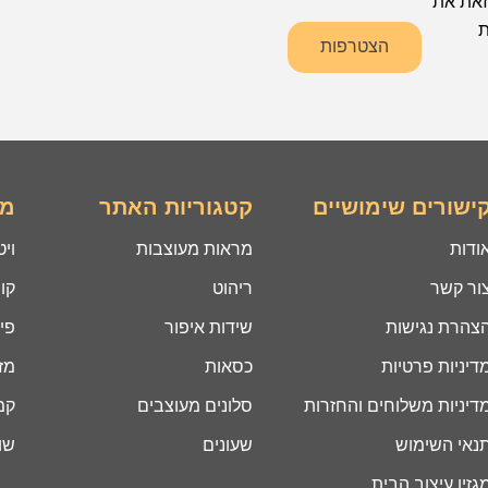
זאת את
ת
הצטרפות
ישורים שימושיים
קטגוריות האתר
מו
ודות
מראות מעוצבות
ויט
ור קשר
ריהוט
קונ
צהרת נגישות
שידות איפור
פינ
דיניות פרטיות
כסאות
מזנ
דיניות משלוחים והחזרות
סלונים מעוצבים
קמ
נאי השימוש
שעונים
שו
גזין עיצוב הבית