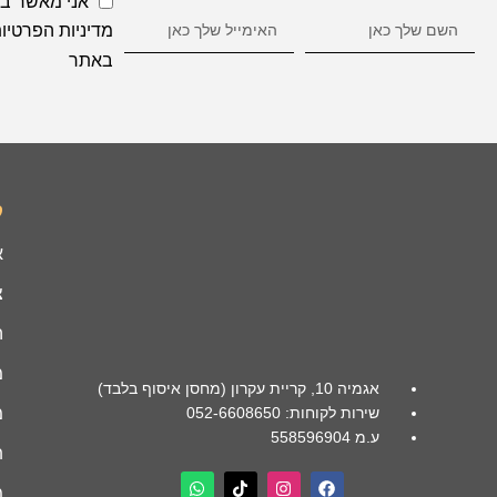
אני מאשר ב
מדיניות הפרטיו
באתר
ק
א
צ
ה
מ
אגמיה 10, קריית עקרון (מחסן איסוף בלבד)
שירות לקוחות: 052-6608650
מ
ע.מ 558596904
ת
מ