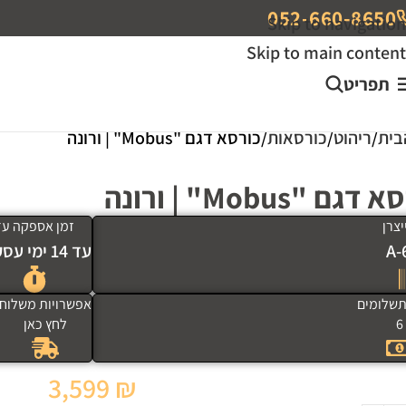
052-660-8650
Skip to navigation
Skip to main content
תפריט
בית
ריהוט
כורסאות
כורסא דגם "Mobus" | ורונה
גם "Mobus" | ורונה
צרן
זמן אספקה עד
A-
עד 14 ימי עסקים
שלומים
אפשרויות משלוח
6
לחץ כאן
3,599
₪