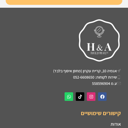
אגמיה 10, קריית עקרון (מחסן איסוף בלבד)
שירות לקוחות: 052-6608650
ע.מ 558596904
קישורים שימושיים
אודות