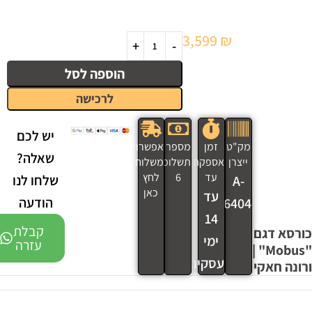
3,599
₪
הוספה לסל
לרכישה
יש לכם
מק"ט
זמן
מספר
אפשרויות
שאלה?
ייצרן
אספקה
תשלומים
משלוח
עד
6
לחץ
שלחו לנו
A-
כאן
עד
הודעה
6404
14
קבלת
כורסא דגם
ימי
עזרה
"Mobus" |
עסקים
ורונה חאקי