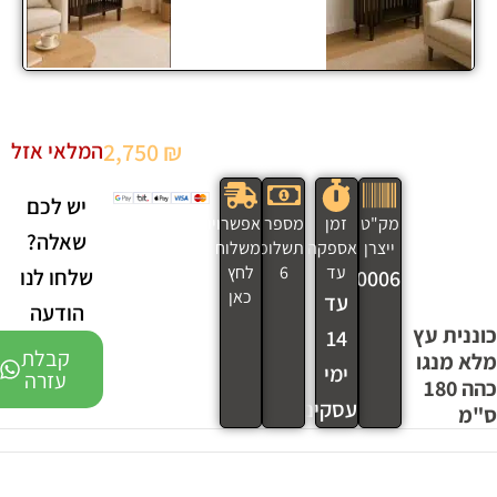
₪
2,750
המלאי אזל
יש לכם
מק"ט
זמן
מספר
אפשרויות
שאלה?
ייצרן
אספקה
תשלומים
משלוח
עד
6
לחץ
שלחו לנו
220006
כאן
עד
הודעה
כוננית עץ
14
קבלת
מלא מנגו
ימי
עזרה
כהה 180
עסקים
ס"מ