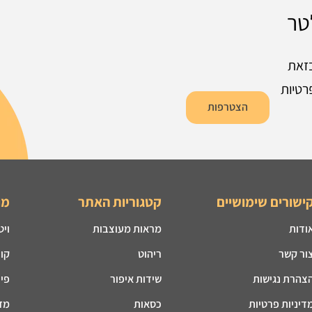
טר
זאת
רטיות
הצטרפות
ישורים שימושיים
קטגוריות האתר
מו
ודות
מראות מעוצבות
ויט
ור קשר
ריהוט
קונ
צהרת נגישות
שידות איפור
פינ
דיניות פרטיות
כסאות
מזנ