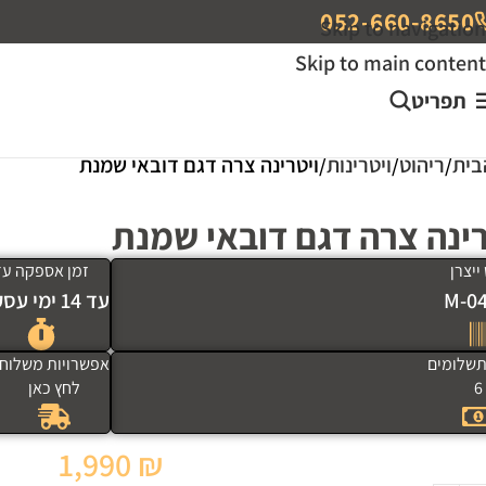
052-660-8650
Skip to navigation
Skip to main content
תפריט
בית
ריהוט
ויטרינות
ויטרינה צרה דגם דובאי שמנת
רינה צרה דגם דובאי שמנת
יצרן
זמן אספקה עד
M-0
עד 14 ימי עסקים
שלומים
אפשרויות משלוח
6
לחץ כאן
1,990
₪