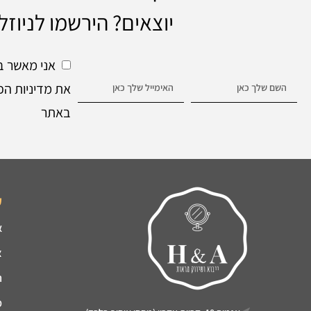
יוצאים? הירשמו לניוזל
אני מאשר ב
את מדיניות הפ
באתר
ק
א
צ
ה
מ