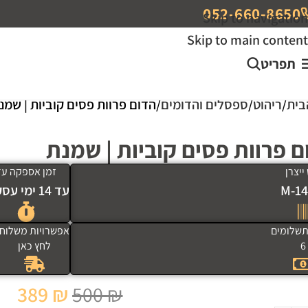
052-660-8650
Skip to navigation
Skip to main content
תפריט
בית
ריהוט
ספסלים והדומים
הדום פרוות פסים קוביות | שמנ
ם פרוות פסים קוביות | שמנת
ייצרן
זמן אספקה עד
M-14
עד 14 ימי עסקים
שלומים
אפשרויות משלוח
6
לחץ כאן
389
₪
500
₪