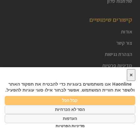
שולחנות סלון
קישורים שימושיים
אודות
צור קשר
הצהרת נגישות
מדיניות פרטיות
×
מדיניות משלוחים והחזרות
Haonline
אנו משתמשים בעוגיות כדי להבטיח את תפקוד האתר
מדיניות תנאי השימוש
ולשפר את חוויית המשתמש. אפשר לבחור אילו סוגי עוגיות להפעיל.
דברו איתנו
קבל הכל
הסר לא הכרחיות
Open
נבנה על ידי
CXM
ניהול חווית לקוח
0
העדפות
chaty
כל הזכויות שמורות ל- HAONLINE © 2025
מדיניות הפרטיות
חנות
רשימת המשאלות
עגלה
החשבון שלי