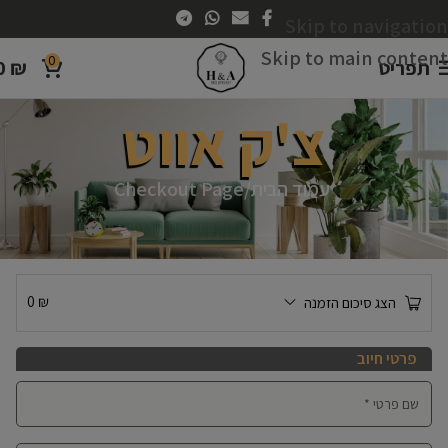
Skip to navigation
Skip to main content
0
תפריט
₪
0
צ'ק אווט
עמוד הבית
Checkout Page
0
₪
הצג סיכום הזמנה
פרטי חיוב