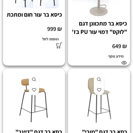
כיסא בר עור חום ומתכת
כיסא בר מתכוונן דגם
999
₪
"לוקס" דמוי עור PU בז'
הוספה לסל
649
₪
מידע נוסף
כסא בר דגם "מובי"
כסא בר דגם "דיינר"