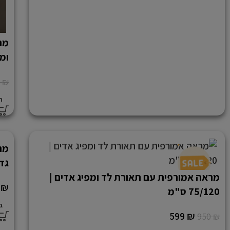
מר
ומפי
0
₪
ה
גד
מראה אמורפית עם תאורת לד ומפיג אדים |
9
₪
75/120 ס"מ
ב
599
₪
950
₪