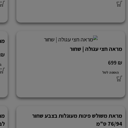
מר
מראה חצי עגולה | שחור
0
₪
699
₪
ב
הוספה לסל
מראת משולש פינות מעוגלות בצבע שחור
76/94 ס"מ
לב