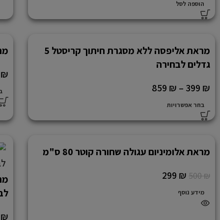
הוספה לסל
מראת אליפסה ללא מסגרת חיתוך קריסטל 5
מראת
גדלים לבחירה
9
₪
859
₪
–
399
₪
ב
בחר אפשרויות
מראת אלומיניום עגולה שחורה קוטר 80 ס"מ
אזל
המל
299
₪
500
₪
אי
לב
מידע נוסף
9
₪