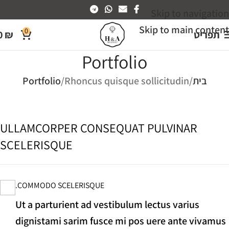
Skip to navigation
Skip to main content
0
תפריט
₪
0
Portfolio
בית
Rhoncus quisque sollicitudin
Portfolio
ULLAMCORPER CONSEQUAT PULVINAR
SCELERISQUE
COMMODO SCELERISQUE.
Ut a parturient ad vestibulum lectus varius
dignistami sarim fusce mi pos uere ante vivamus