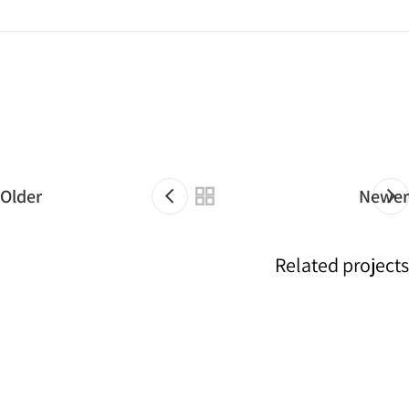
Older
Newer
Related projects
Decor
Et vestibulum quis a suspendisse