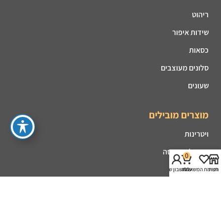
ריהוט
שידות איפור
כסאות
סלונים מעוצבים
שעונים
מוצרים מובילים
ויטרינות
קונסולות כניסה
0
פינות אוכל
חנות
רשימת המשאלות
עגלה
החשבון שלי
מזנונים
קמינים